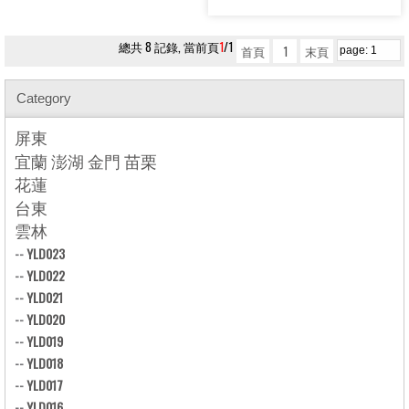
總共 8 記錄, 當前頁
1
/1
首頁
1
末頁
Category
屏東
宜蘭 澎湖 金門 苗栗
花蓮
台東
雲林
--
YLD023
--
YLD022
--
YLD021
--
YLD020
--
YLD019
--
YLD018
--
YLD017
--
YLD016