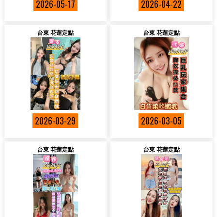
2026-05-17
2026-04-22
台東 花蓮定點
台東 花蓮定點
2026-03-29
2026-03-05
台東 花蓮定點
台東 花蓮定點