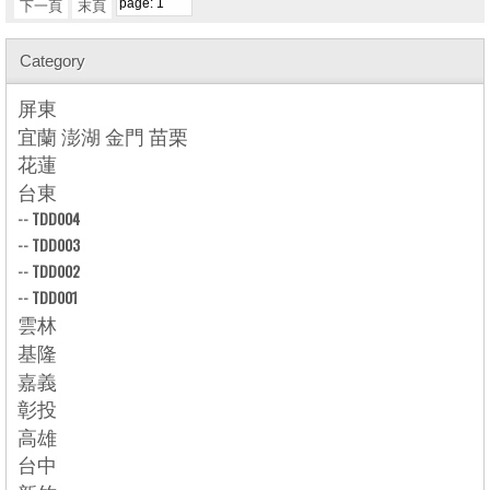
下一頁
末頁
Category
屏東
宜蘭 澎湖 金門 苗栗
花蓮
台東
--
TDD004
--
TDD003
--
TDD002
--
TDD001
雲林
基隆
嘉義
彰投
高雄
台中