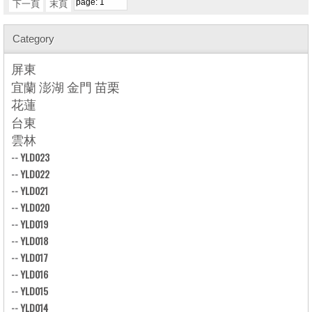
下一頁
末頁
Category
屏東
宜蘭 澎湖 金門 苗栗
花蓮
台東
雲林
--
YLD023
--
YLD022
--
YLD021
--
YLD020
--
YLD019
--
YLD018
--
YLD017
--
YLD016
--
YLD015
--
YLD014