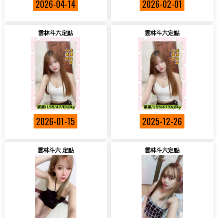
2026-04-14
2026-02-01
雲林斗六定點
雲林斗六定點
2026-01-15
2025-12-26
雲林斗六 定點
雲林斗六定點