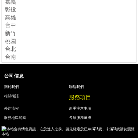
嘉義
彰投
高雄
台中
新竹
桃園
台北
台南
公司信息
關於我們
聯絡我們
服務項目
相關術語
外約流程
新手注意事項
服務地區範圍
各項服務選擇
本站含有情色資訊，在您進入之前。請先確定您已年滿18歲，未滿18歲請勿瀏覽
本站