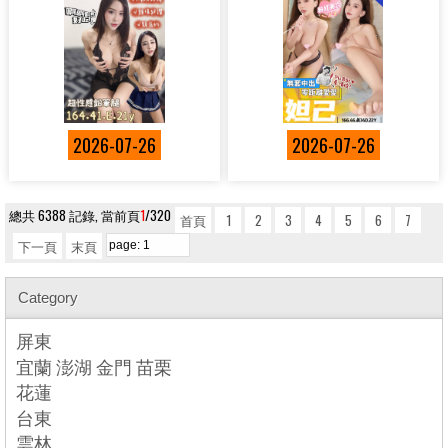
2026-07-26
2026-07-26
總共 6388 記錄, 當前頁
1
/320
首頁
1
2
3
4
5
6
7
下一頁
末頁
Category
屏東
宜蘭 澎湖 金門 苗栗
花蓮
台東
雲林