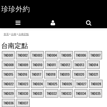
珍珍外約
首頁
>
台南
>
台南定點
台南定點
TND001
TND002
TND003
TND004
TND005
TND006
TND007
TND008
TND009
TND010
TND011
TND012
TND013
TND014
TND015
TND016
TND017
TND018
TND019
TND020
TND021
TND022
TND023
TND024
TND025
TND026
TND027
TND028
TND029
TND030
TND031
TND032
TND033
TND034
TND035
TND036
TND037