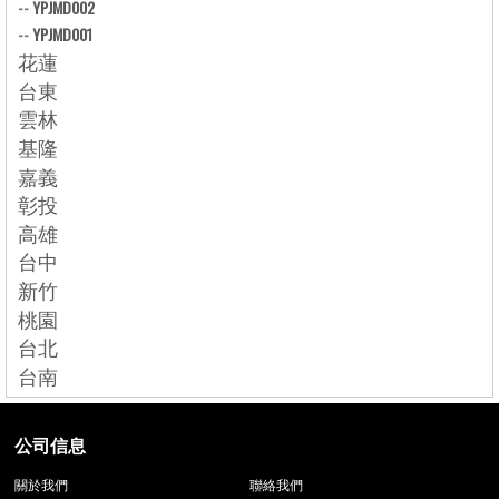
--
YPJMD002
--
YPJMD001
花蓮
台東
雲林
基隆
嘉義
彰投
高雄
台中
新竹
桃園
台北
台南
公司信息
關於我們
聯絡我們