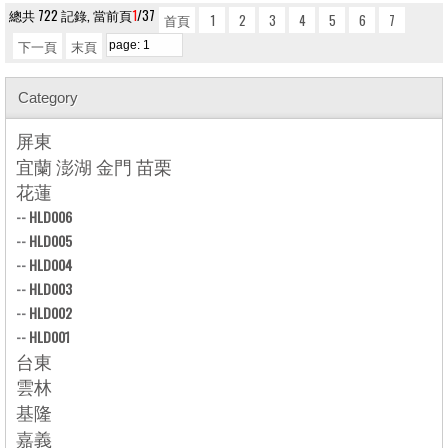
總共 722 記錄, 當前頁
1
/37
首頁
1
2
3
4
5
6
7
下一頁
末頁
Category
屏東
宜蘭 澎湖 金門 苗栗
花蓮
--
HLD006
--
HLD005
--
HLD004
--
HLD003
--
HLD002
--
HLD001
台東
雲林
基隆
嘉義