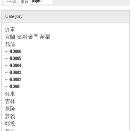
下一頁
末頁
Category
屏東
宜蘭 澎湖 金門 苗栗
花蓮
--
HLD006
--
HLD005
--
HLD004
--
HLD003
--
HLD002
--
HLD001
台東
雲林
基隆
嘉義
彰投
高雄